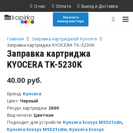
О нас
Оплата
Выезд и Доставка
Поиск
товаров
Заказать
выезд мастера
Главная
Заправка картриджей Kyocera
Заправка картриджа KYOCERA TK-5230K
Заправка картриджа
KYOCERA TK-5230K
40.00
руб.
Бренд:
Kyocera
Цвет:
Черный
Ресурс картриджа:
2600
Вид печати:
Цветная
Подходит для устройств:
Kyocera Ecosys M5521cdn
,
Kyocera Ecosys M5521cdw
,
Kyocera Ecosys