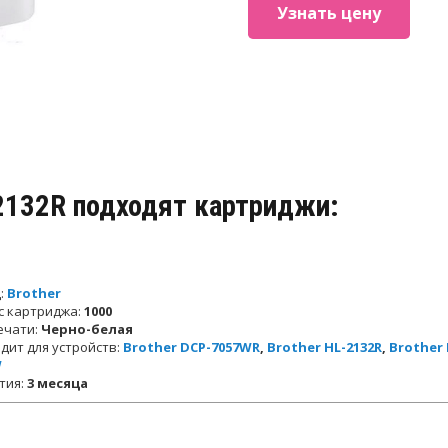
Узнать цену
-2132R подходят картриджи:
:
Brother
с картриджа:
1000
ечати:
Черно-белая
дит для устройств:
Brother DCP-7057WR
,
Brother HL-2132R
,
Brother 
W
тия:
3 месяца