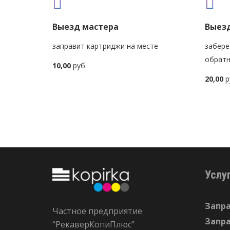
Выезд мастера
Выезд
заправит картриджи на месте
забере
обратн
10,00
руб.
20,00
р
Услу
Запр
Частное предприятие
Запр
“РекаверКопиПлюс”