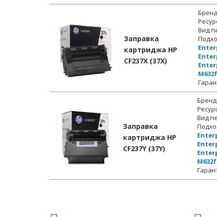
Бренд
Ресур
Вид п
Заправка
Подхо
Enter
картриджа HP
Enter
CF237X (37X)
Enter
M632
Гаран
Бренд
Ресур
Вид п
Заправка
Подхо
Enter
картриджа HP
Enter
CF237Y (37Y)
Enter
M632f
Гаран