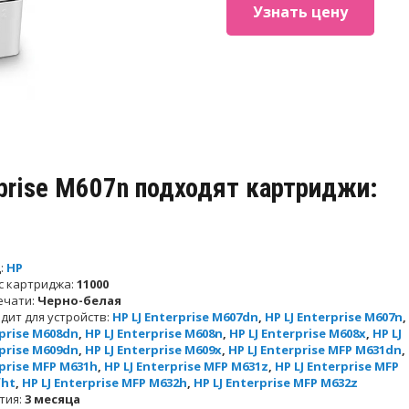
Узнать цену
rprise M607n подходят картриджи:
:
HP
с картриджа:
11000
ечати:
Черно-белая
дит для устройств:
HP LJ Enterprise M607dn
,
HP LJ Enterprise M607n
,
prise M608dn
,
HP LJ Enterprise M608n
,
HP LJ Enterprise M608x
,
HP LJ
prise M609dn
,
HP LJ Enterprise M609x
,
HP LJ Enterprise MFP M631dn
,
prise MFP M631h
,
HP LJ Enterprise MFP M631z
,
HP LJ Enterprise MFP
fht
,
HP LJ Enterprise MFP M632h
,
HP LJ Enterprise MFP M632z
тия:
3 месяца