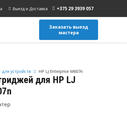
+375 29 3939 057
а
Выезд и Доставка
Заказать выезд
мастера
 для устройств
HP LJ Enterprise M607n
триджей для HP LJ
07n
нтер