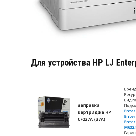
Для устройства HP LJ Ente
Бренд
Ресур
Вид п
Заправка
Подхо
Enter
картриджа HP
Enter
CF237A (37A)
Enter
M632
Гаран